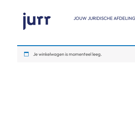
Ga
naar
de
JOUW JURIDISCHE AFDELIN
inhoud
Je winkelwagen is momenteel leeg.