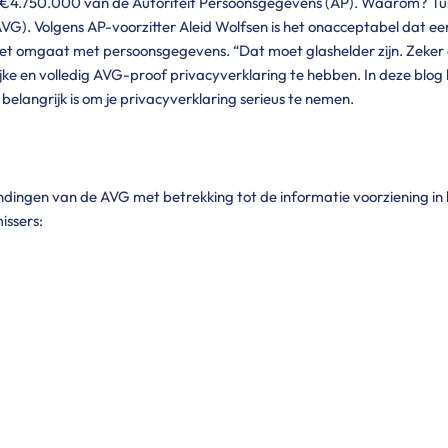
t €4.750.000 van de Autoriteit Persoonsgegevens (AP). Waarom? Tuss
 Volgens AP-voorzitter Aleid Wolfsen is het onacceptabel dat een 
oe het omgaat met persoonsgegevens. “Dat moet glashelder zijn. Zeker 
jke en volledig AVG-proof privacyverklaring te hebben. In deze blog l
elangrijk is om je privacyverklaring serieus te nemen.
hendingen van de AVG met betrekking tot de informatie voorziening i
issers:
 welke persoonsgegevens verzameld en verwerkt werden en op welke j
onsgegevens gedeeld werden
artijen, zoals advertentiepartners, werden deze partijen niet bij
genoeg is.
termijnen
een concrete termijnen voor het bewaren van persoonsgegevens. Hier
.