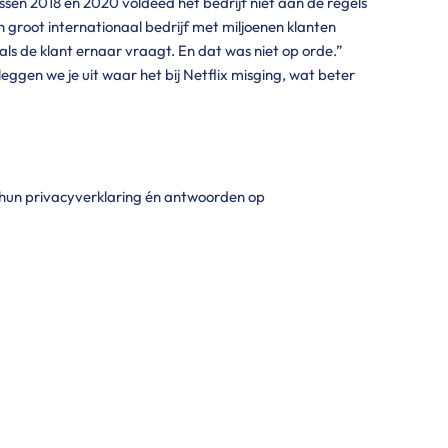
en 2018 en 2020 voldeed het bedrijf niet aan de regels
groot internationaal bedrijf met miljoenen klanten
als de klant ernaar vraagt. En dat was niet op orde.”
eggen we je uit waar het bij Netflix misging, wat beter
n hun privacyverklaring én antwoorden op
uridische grondslag deze verwerking was gebaseerd.
 naam genoemd. Alleen categorieën ontvangers werden
door was het voor klanten onduidelijk hoe lang hun