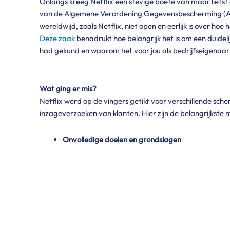
Onlangs kreeg Netflix een stevige boete van maar liefs
van de Algemene Verordening Gegevensbescherming (AVG).
wereldwijd, zoals Netflix, niet open en eerlijk is over h
Deze zaak
benadrukt hoe belangrijk het is om een duideli
had gekund en waarom het voor jou als bedrijfseigenaar b
Wat ging er mis?
Netflix werd op de vingers getikt voor verschillende sc
inzageverzoeken van klanten. Hier zijn de belangrijkste m
Onvolledige doelen en grondslagen
Netflix gaf niet per specifiek doeleinde aan
Onvoldoende transparantie over met wie perso
Hoewel Netflix gegevens deelde met externe p
vermeld, wat volgens de AP niet transparant 
Gebrek aan concrete informatie over de bewaar
De privacyverklaring van Netflix vermeldde g
gegevens bewaard zouden blijven en waarom