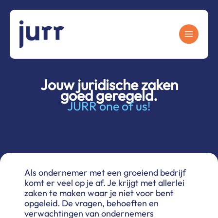
Ga
naar
de
inhoud
Jouw juridische zaken
goed geregeld.
JURR one of us!
Als ondernemer met een groeiend bedrijf
komt er veel op je af. Je krijgt met allerlei
zaken te maken waar je niet voor bent
opgeleid. De vragen, behoeften en
verwachtingen van ondernemers