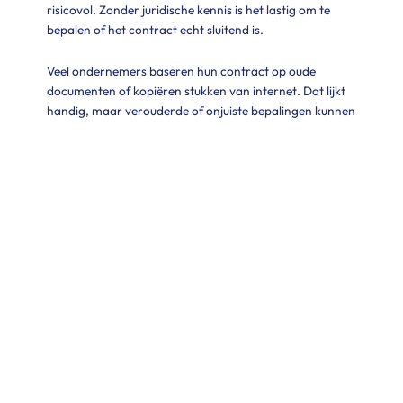
risicovol. Zonder juridische kennis is het lastig om te
bepalen of het contract echt sluitend is.
Veel ondernemers baseren hun contract op oude
documenten of kopiëren stukken van internet. Dat lijkt
handig, maar verouderde of onjuiste bepalingen kunnen
problemen veroorzaken. Wat vroeger werkte, sluit
mogelijk niet meer aan op de huidige situatie.
Cruciale punten zoals aansprakelijkheid, looptijd,
beëindiging of intellectueel eigendom worden vaak
vergeten: juist de zaken die bij een conflict voor
problemen zorgen.
Zelf maken met hulp van AI
Tegenwoordig zijn er allerlei AI-tools die helpen bij het
opstellen van contracten. Met een paar klikken