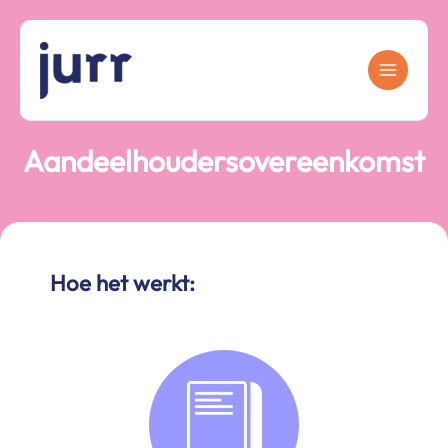
Ga
naar
de
inhoud
Aandeelhoudersovereenkomst
Hoe het werkt: