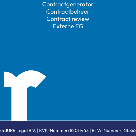
Contractgenerator
Contractbeheer
Contract review
Externe FG
5 JURR Legal B.V. | KVK-Nummer: 82011443 | BTW-Nummer: NL8