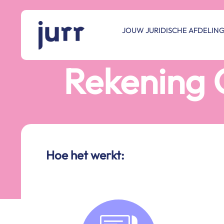
Ga
naar
de
JOUW JURIDISCHE AFDELIN
inhoud
Rekening 
Hoe het werkt: