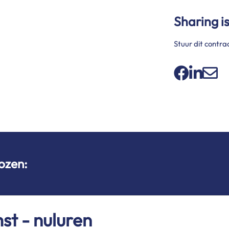
Sharing i
Stuur dit contra
ozen:
t - nuluren