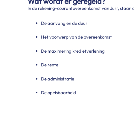
Wat wordt er geregeld?
In de rekening-courantovereenkomst van Jurr, staan d
De aanvang en de duur
Het voorwerp van de overeenkomst
De maximering kredietverlening
De rente
De administratie
De opeisbaarheid