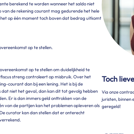
 rente berekend te worden wanneer het saldo niet
do van de rekening courant mag gedurende het hele
s het op één moment toch boven dat bedrag uitkomt
tovereenkomst op te stellen.
overeenkomst op te stellen om duidelijkheid te
fiscus streng controleert op misbruik. Over het
Toch liev
g-courant dan bij een lening. Het is bij de
s dat niet het geval, dan kan dit tot gevolg hebben
Via onze contrac
den. Er is dan immers geld onttrokken van de
juristen, binnen
én van de partijen kan het problemen opleveren als
geregeld!
De curator kan dan stellen dat er onterecht
 verrekend.