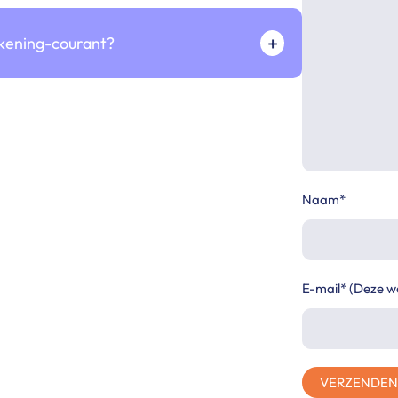
+
rekening-courant?
Naam*
E-mail* (Deze w
VERZENDEN