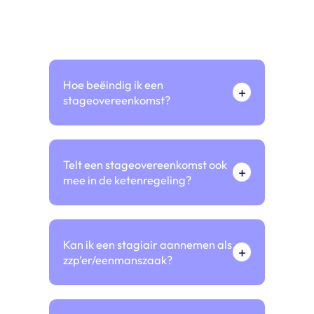
Hoe beëindig ik een
+
stageovereenkomst?
Telt een stageovereenkomst ook
+
mee in de ketenregeling?
Kan ik een stagiair aannemen als
+
zzp’er/eenmanszaak?