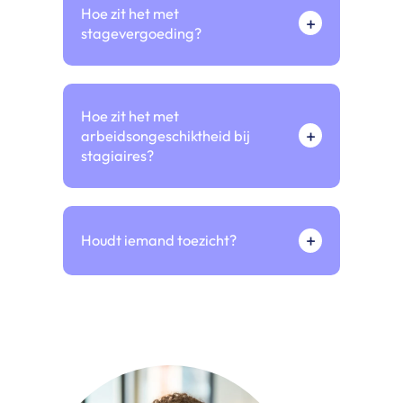
Hoe zit het met
+
stagevergoeding?
Hoe zit het met
+
arbeidsongeschiktheid bij
stagiaires?
+
Houdt iemand toezicht?