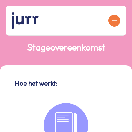
Ga
naar
de
inhoud
Stageovereenkomst
Hoe het werkt: