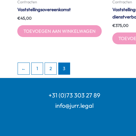
Contracten
Contracten
Vaststellingsovereenkomst
Vaststellin
dienstverb
€
45,00
€
375,00
TOEVOEGEN AAN WINKELWAGEN
TOEVOE
←
1
2
3
+31 (0)73 303 27 89
info@jurr.legal