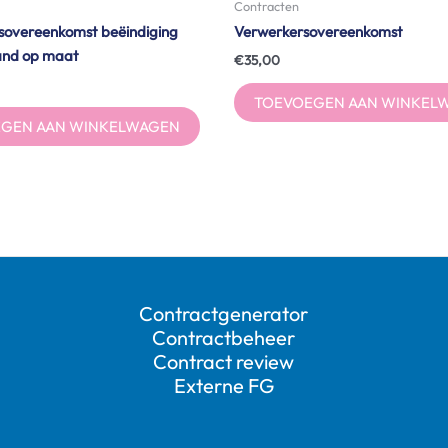
Contracten
gsovereenkomst beëindiging
Verwerkersovereenkomst
and op maat
€
35,00
TOEVOEGEN AAN WINKEL
GEN AAN WINKELWAGEN
Contractgenerator
Contractbeheer
Contract review
Externe FG