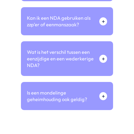
Kan ik een NDA gebruiken als
+
zzp’er of eenmanszaak?
Wat is het verschil tussen een
+
eenzijdige en een wederkerige
NDA?
Is een mondelinge
+
geheimhouding ook geldig?