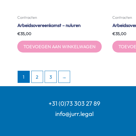
Contracten
Contracten
Arbeidsovereenkomst – nuluren
Arbeidsover
€
35,00
€
35,00
TOEVOEGEN AAN WINKELWAGEN
TOEVOE
1
2
3
→
+31 (0)73 303 27 89
info@jurr.legal