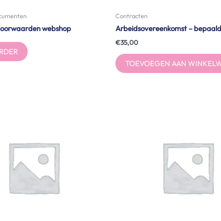
ocumenten
Contracten
voorwaarden webshop
Arbeidsovereenkomst – bepaalde
€
35,00
ERDER
TOEVOEGEN AAN WINKEL