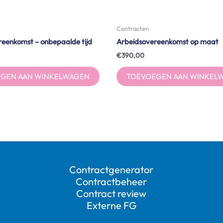
Contracten
eenkomst – onbepaalde tijd
Arbeidsovereenkomst op maat
€
390,00
GEN AAN WINKELWAGEN
TOEVOEGEN AAN WINKEL
Contractgenerator
Contractbeheer
Contract review
Externe FG